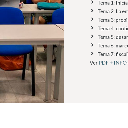
Tema 1: Inici
Tema 2: La em
Tema 3: propi
Tema 4: conti
Tema 5: desarr
Tema 6: marco 
Tema 7: fiscal
Ver
PDF + INFO 