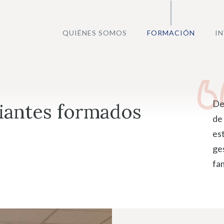
QUIÉNES SOMOS
FORMACIÓN
I
De
iantes formados
de
es
ge
fam