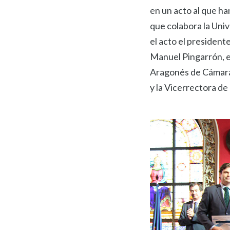
en un acto al que ha
que colabora la Uni
el acto el president
Manuel Pingarrón, e
Aragonés de Cámara
y la Vicerrectora de