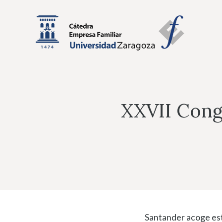
Saltar
al
contenido
XXVII Cong
Santander acoge est